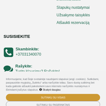
Slapukų nustatymai
Užsakymo taisyklės
Atšaukti rezervaciją
SUSISIEKITE
Skambinkite:
+37031340070
Rašykite:
Turite klausimų? Rašykite!
Informuojame, kad šioje svetainėje naudojami slapukai (angl. cookies). Sutikdami,
paspauskite mygtuką „Sutinku“ arba naršykite toliau. Savo duotą sutikimą bet
kada galėsite atšaukti pakeisdami savo interneto naršyklės nustatymus ir
ištrindami įrašytus slapukus.
Skaityti daugiau
SUTINKU SU VISAIS
© 2026
Viešbutis GODA - rezervavimo internetu - dovanų kuponų
sistema
SUTINKU SU PASIRINKTAIS
. Visos teisės saugomos