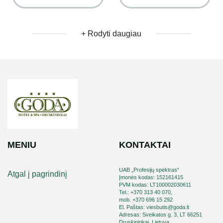
+ Rodyti daugiau
MENIU
KONTAKTAI
UAB „Profesijų spektras“
Atgal į pagrindinį
Įmonės kodas: 152161415
PVM kodas: LT100002030611
Tel.: +370 313 40 070,
mob. +370 696 15 292
El. Paštas: viesbutis@goda.lt
Adresas: Sveikatos g. 3, LT 66251
Druskininkai, Lietuva