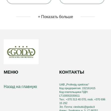
+ Показать больше
МЕНЮ
КОНТАКТЫ
UAB „Profesijų spektras“
Назад на главную
Код предприятия: 152161415
Код плательщика ПДН:
LT100002030611
Тел.: +370 313 40 070, mob. +370 696
15 292
Эл. Почта: viesbutis@goda.lt
Aдрес: Sveikatos g. 3, LT 66251