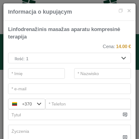
×
Informacja o kupującym
Linfodrenažinis masažas aparatu kompresinė
terapija
NA USŁUGI SPA
Cena:
14.00
€
.
Filtry podstawowe
Kategorie SPA
Szukaj
+370
Masaż
Mamy
12
sugestii