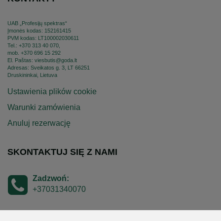
UAB „Profesijų spektras“
Įmonės kodas: 152161415
PVM kodas: LT100002030611
Tel.: +370 313 40 070,
mob. +370 696 15 292
El. Paštas: viesbutis@goda.lt
Adresas: Sveikatos g. 3, LT 66251
Druskininkai, Lietuva
Ustawienia plików cookie
Warunki zamówienia
Anuluj rezerwację
SKONTAKTUJ SIĘ Z NAMI
Zadzwoń:
+37031340070
Napisz: