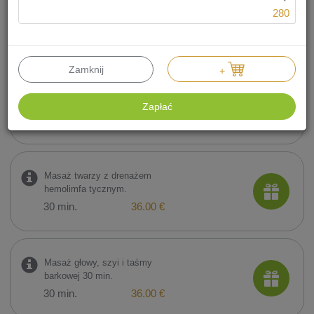
Masaż relaksacyjny całego ciała
280
60 min.
60 min.
49.00 €
Zamknij
+
Masaż twarzy i głowy 30
min.
Zapłać
30 min.
38.00 €
Masaż twarzy z drenażem
hemolimfa tycznym.
30 min.
36.00 €
Masaż głowy, szyi i taśmy
barkowej 30 min.
30 min.
36.00 €