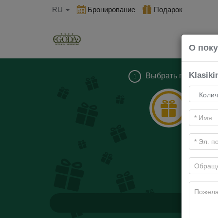
RU
Бронирование
Подарок
О пок
Klasiki
Выбрать подарок
1
Н