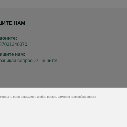
ШИТЕ НАМ
воните:
37031340070
ишите нам:
озникли вопросы? Пишите!
ировать свое согласие в любое время, изменив настройки своего
BookingRobot 2.0