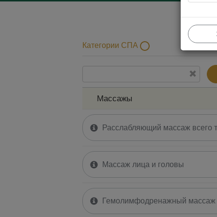
Категории СПА
Mассажы
Процедуры для лица
Mассажы
Расслабляющий массаж всего 
Массаж лица и головы
Гемолимфодренажный массаж 