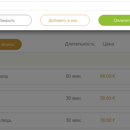
Закрыть
Добавить в корзину
Оплатит
Саунариум Bauer, Светотерапия Bioptron
СПА
Длительность
Цена
Искать
60 мин.
49.00 €
тела
30 мин.
38.00 €
30 мин.
36.00 €
лица.