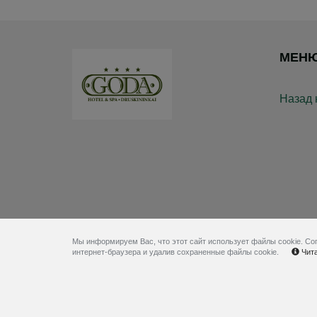
МЕН
Назад 
Мы информируем Вас, что этот сайт использует файлы cookie. Со
интернет-браузера и удалив сохраненные файлы cookie.
Чита
© 2026
Гостиница GODA- система online резервации