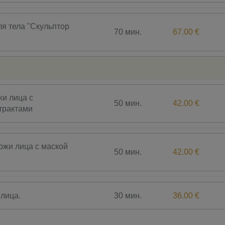
я тела "Скульптор
70 мин.
67.00 €
и лица с
50 мин.
42.00 €
трактами
жи лица с маской
50 мин.
42.00 €
30 мин.
36.00 €
лица.