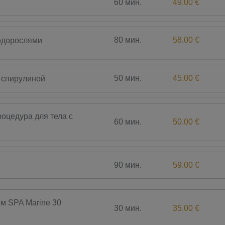
60 мин.
49.00 €
80 мин.
58.00 €
одорослями
50 мин.
45.00 €
 спирулиной
оцедура для тела с
60 мин.
50.00 €
90 мин.
59.00 €
м SPA Marine 30
30 мин.
35.00 €