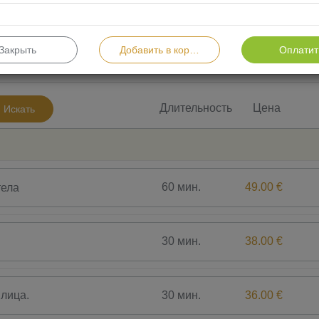
Закрыть
Добавить в корзину
Оплатит
Саунариум Bauer, Светотерапия Bioptron
СПА
Длительность
Цена
Искать
60 мин.
49.00 €
тела
30 мин.
38.00 €
30 мин.
36.00 €
лица.