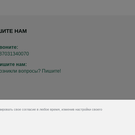
ШИТЕ НАМ
воните:
37031340070
ишите нам:
озникли вопросы? Пишите!
ировать свое согласие в любое время, изменив настройки своего