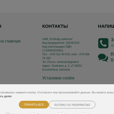
Ю
КОНТАКТЫ
НАПИ
UAB „Profesijų spektras“
З
на главную
Код предприятия: 152161415
+
Код плательщика ПДН:
LT100002030611
П
Тел.: +370 313 40 070, mob. +370 696
15 292
В
Эл. Почта: viesbutis@goda.lt
Aдрес: Sveikatos g. 3, LT 66251
Druskininkai, Lithuania
Установки cookie
Правила заказа
гласившись нажмите кнопку «Согласен» или просматривайте дальше. Вы можете аннул
Отменить бронь
ть далее
ПРИНЯТЬ ВСЕ
SUTINKU SU PASIRINKTAIS