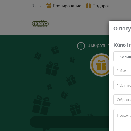
RU
Бронирование
Подарок
О пок
Kūno i
Выбрать подарок
1
Н