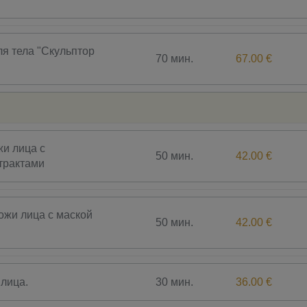
я тела "Скульптор
70 мин.
67.00 €
и лица с
50 мин.
42.00 €
трактами
жи лица с маской
50 мин.
42.00 €
30 мин.
36.00 €
лица.