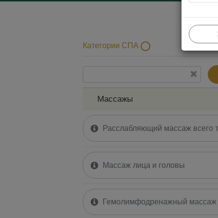
Категории СПА
Mассажы
Процедуры для лица
Mассажы
Расслабляющий массаж всего 
Массаж лица и головы
Гемолимфодренажный массаж 